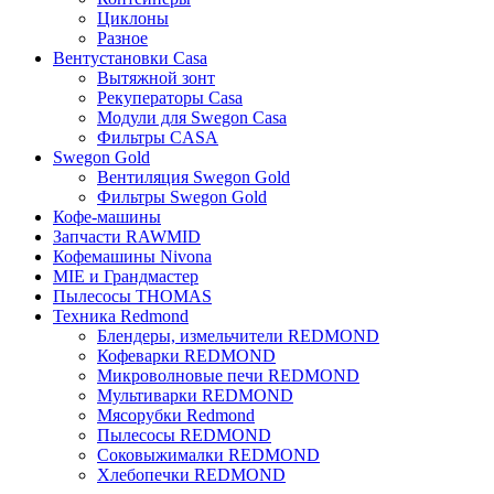
Циклоны
Разное
Вентустановки Casa
Вытяжной зонт
Рекуператоры Casa
Модули для Swegon Casa
Фильтры CASA
Swegon Gold
Вентиляция Swegon Gold
Фильтры Swegon Gold
Кофе-машины
Запчасти RAWMID
Кофемашины Nivona
MIE и Грандмастер
Пылесосы THOMAS
Техника Redmond
Блендеры, измельчители REDMOND
Кофеварки REDMOND
Микроволновые печи REDMOND
Мультиварки REDMOND
Мясорубки Redmond
Пылесосы REDMOND
Соковыжималки REDMOND
Хлебопечки REDMOND