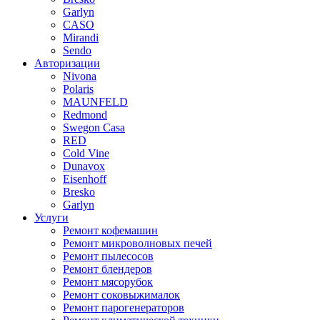
Garlyn
CASO
Mirandi
Sendo
Авторизации
Nivona
Polaris
MAUNFELD
Redmond
Swegon Casa
RED
Cold Vine
Dunavox
Eisenhoff
Bresko
Garlyn
Услуги
Ремонт кофемашин
Ремонт микроволновых печей
Ремонт пылесосов
Ремонт блендеров
Ремонт мясорубок
Ремонт соковыжималок
Ремонт парогенераторов