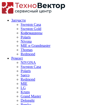
Запчасти
Swegon Casa
Swegon Gold
Кофемашины
Polaris
Nivona
MIE и Grandmaster
Thomas
Redmond
Ремонт
NIVONA
Swegon Casa
Polaris
Saeco
Redmond
MIE
LG
Krups
Grand Master
Delonghi
Bresko