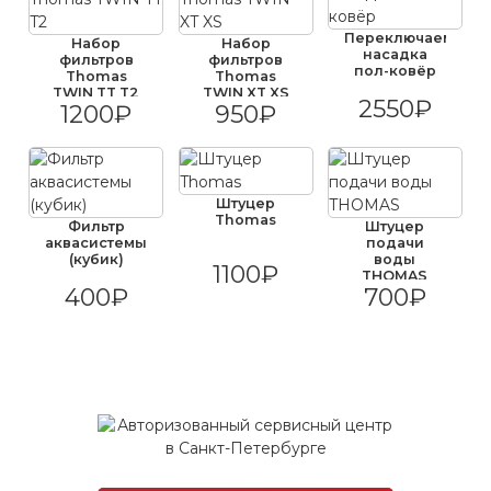
Переключаемая
Набор
Набор
насадка
фильтров
фильтров
пол-ковёр
Thomas
Thomas
TWIN TT T2
TWIN XT XS
2550₽
1200₽
950₽
Штуцер
Thomas
Фильтр
Штуцер
аквасистемы
подачи
(кубик)
воды
1100₽
THOMAS
400₽
700₽