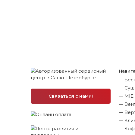
Навиг
Бес
Суш
Связаться с нами!
MIE
Вен
Вер
Кли
Коф