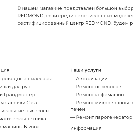
В нашем магазине представлен большой выбор
REDMOND, если среди перечисленных моделей
сертифицированный центр REDMOND, будем р
ация
Наши услуги
проводные пылесосы
Авторизации
илки для рук
Ремонт пылесосов
 и Грандмастер
Ремонт кофемашин
тустановки Casa
Ремонт микроволновы
печей
тикальные пылесосы
Ремонт парогенератор
матическая техника
емашины Nivona
Информация