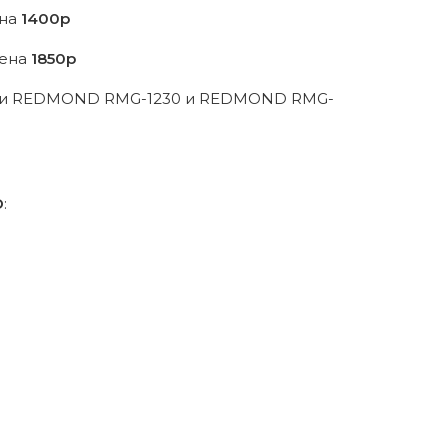
на
1400р
ена
1850р
ели REDMOND RMG-1230 и REDMOND RMG-
D
: