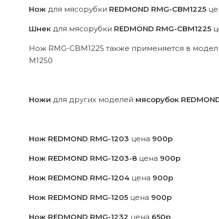
Нож
для мясорубки
REDMOND RMG-CBM1225
це
Шнек
для мясорубки
REDMOND RMG-CBM1225
ц
Нож RMG-CBM1225 также применяется в мод
M1250
Ножи
для других моделей
мясорубок REDMON
Нож REDMOND RMG-1203
цена
900р
Нож REDMOND RMG-1203-8
цена
900р
Нож REDMOND RMG-1204
цена
900р
Нож REDMOND RMG-1205
цена
900р
Нож REDMOND RMG-1232
цена
650р